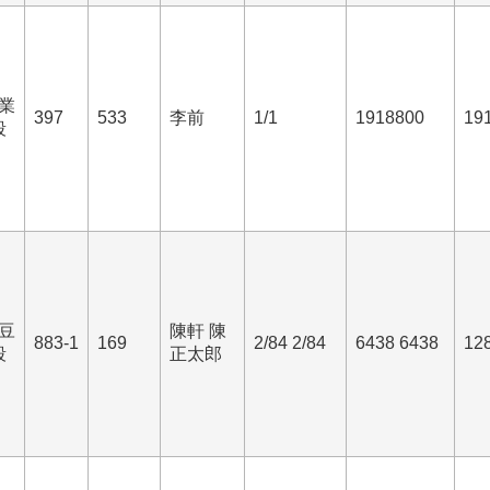
業
397
533
李前
1/1
1918800
19
段
豆
陳軒 陳
883-1
169
2/84 2/84
6438 6438
12
段
正太郎