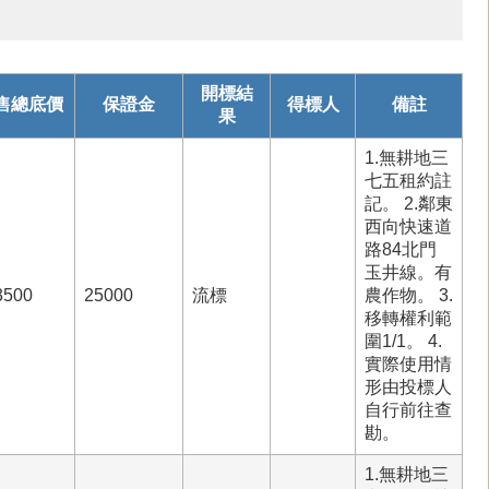
開標結
售總底價
保證金
得標人
備註
果
1.無耕地三
七五租約註
記。 2.鄰東
西向快速道
路84北門
玉井線。有
3500
25000
流標
農作物。 3.
移轉權利範
圍1/1。 4.
實際使用情
形由投標人
自行前往查
勘。
1.無耕地三