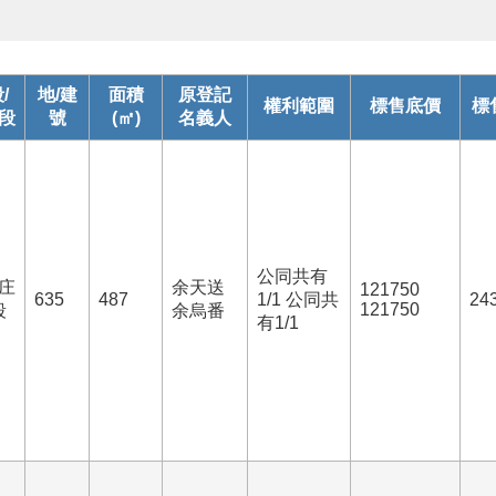
/
地/建
面積
原登記
權利範圍
標售底價
標
段
號
(㎡)
名義人
公同共有
庄
余天送
121750
635
487
1/1 公同共
24
121750
段
余烏番
有1/1