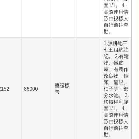
圍1/1。 4.
實際使用情
形由投標人
自行前往查
勘。
1.無耕地三
七五租約註
記。 2.有建
物、鐵皮
屋；有農作
改良物，種
類：龍眼、
暫緩標
2152
86000
柚子等；部
售
分水池。 3.
移轉權利範
圍1/1。 4.
實際使用情
形由投標人
自行前往查
勘。