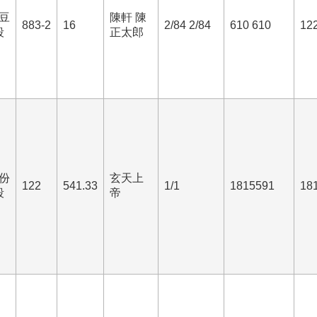
豆
陳軒 陳
883-2
16
2/84 2/84
610 610
12
段
正太郎
份
玄天上
122
541.33
1/1
1815591
18
段
帝