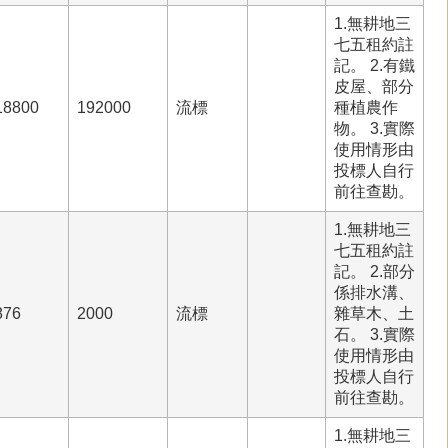
1.無耕地三
七五租約註
記。 2.有鐵
皮屋、部分
18800
192000
流標
種植農作
物。 3.實際
使用情形由
投標人自行
前往查勘。
1.無耕地三
七五租約註
記。 2.部分
係排水溝、
876
2000
流標
雜草木、土
石。 3.實際
使用情形由
投標人自行
前往查勘。
1.無耕地三