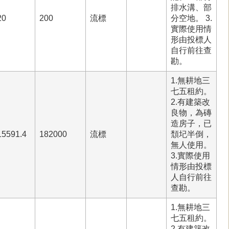
排水溝、部
20
200
流標
分空地。 3.
實際使用情
形由投標人
自行前往查
勘。
1.無耕地三
七五租約。
2.有建築改
良物，為磚
造房子，已
15591.4
182000
流標
頹圮半倒，
無人使用。
3.實際使用
情形由投標
人自行前往
查勘。
1.無耕地三
七五租約。
2.有建築改