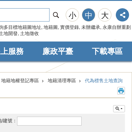
搜
小
中
大
尋
詢多目標地籍圖地址
地籍圖
實價登錄
未辦繼承
永康自辦重劃
土地開發
土地徵收
線上服務
廉政平臺
下載專區
地籍地權登記專區
地籍清理專區
代為標售土地查詢
地/建號：