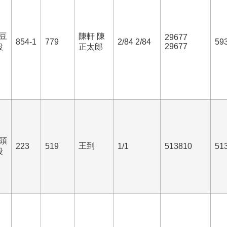
豆
陳軒 陳
29677
854-1
779
2/84 2/84
59
29677
段
正太郎
頭
王到
223
519
1/1
513810
51
段