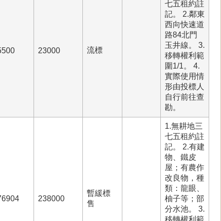
七五租約註
記。 2.鄰東
西向快速道
路84北門
玉井線。 3.
流標
5500
23000
移轉權利範
圍1/1。 4.
實際使用情
形由投標人
自行前往查
勘。
1.無耕地三
七五租約註
記。 2.有建
物、鐵皮
屋；有農作
改良物，種
類：龍眼、
暫緩標
76904
238000
柚子等；部
售
分水池。 3.
移轉權利範