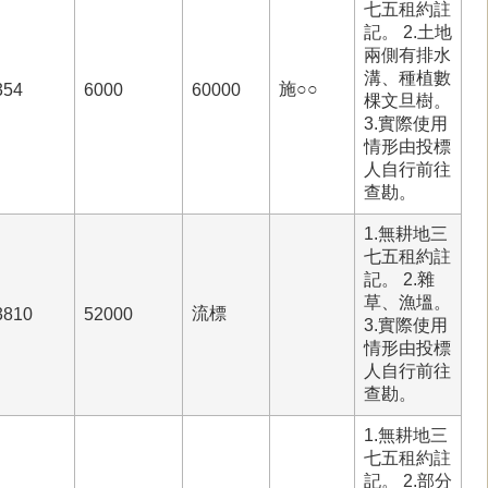
七五租約註
記。 2.土地
兩側有排水
溝、種植數
施○○
354
6000
60000
棵文旦樹。
3.實際使用
情形由投標
人自行前往
查勘。
1.無耕地三
七五租約註
記。 2.雜
草、漁塭。
流標
3810
52000
3.實際使用
情形由投標
人自行前往
查勘。
1.無耕地三
七五租約註
記。 2.部分