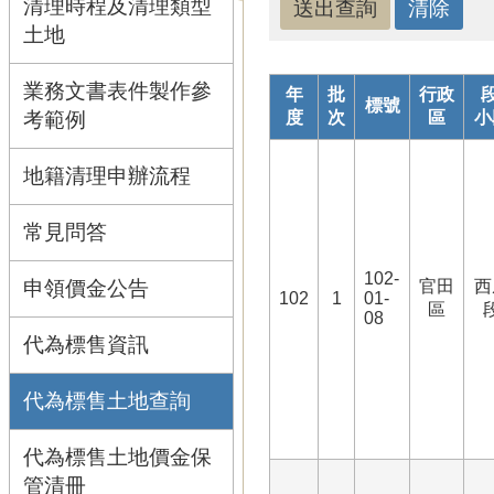
清理時程及清理類型
土地
業務文書表件製作參
年
批
行政
段
標號
考範例
度
次
區
小
地籍清理申辦流程
常見問答
102-
申領價金公告
官田
西
102
1
01-
區
08
代為標售資訊
代為標售土地查詢
代為標售土地價金保
管清冊