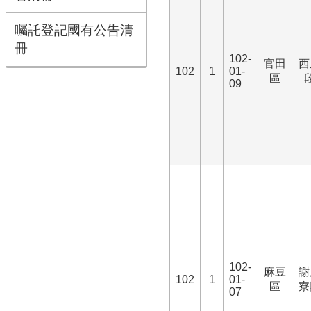
囑託登記國有公告清
冊
102-
官田
西
102
1
01-
區
09
102-
麻豆
謝
102
1
01-
區
寮
07